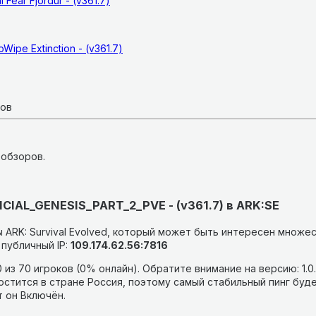
 Fear Fjordur - (v361.7)
Wipe Extinction - (v361.7)
ков
 обзоров.
IAL_GENESIS_PART_2_PVE - (v361.7) в ARK:SE
 ARK: Survival Evolved, который может быть интересен множес
публичный IP:
109.174.62.56:7816
 из 70 игроков (0% онлайн).
Обратите внимание на версию: 1.0
остится в стране Россия, поэтому самый стабильный пинг буде
т он Включён.