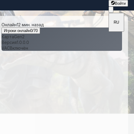
Войти
RU
Онлайн
12 мин. назад
Игроки онлайн
0
/
70
Карта
Gen2
Версия
1.0.0.0
VAC
Включён