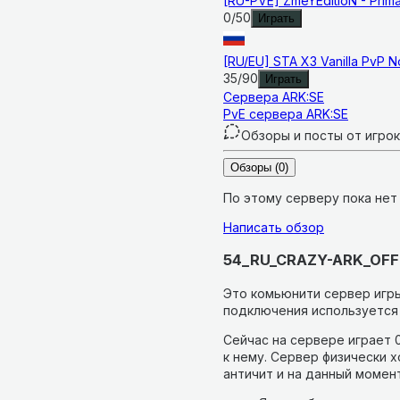
[RU-PVE] ZmeYEditioN - Primal
0
/
50
Играть
[RU/EU] STA X3 Vanilla PvP No
35
/
90
Играть
Сервера
ARK:SE
PvE сервера ARK:SE
Обзоры и посты от игро
Обзоры
(0)
По этому серверу пока нет
Написать обзор
54_RU_CRAZY-ARK_OFFIC
Это комьюнити сервер игры
подключения используется 
Сейчас на сервере играет 0
к нему.
Сервер физически х
античит и на данный момен