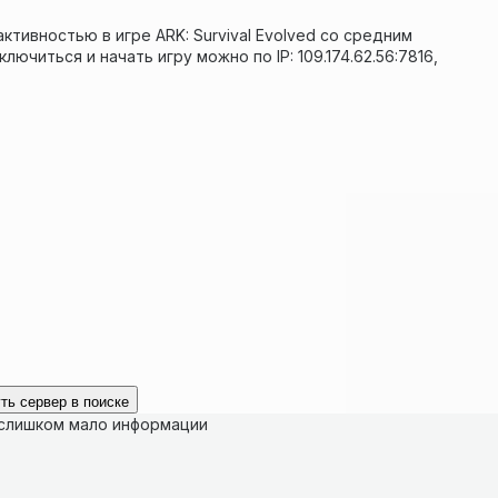
активностью в игре ARK: Survival Evolved со средним
лючиться и начать игру можно по IP: 109.174.62.56:7816,
ть сервер в поиске
 слишком мало информации