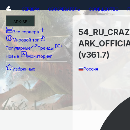
СЕРВЕРА
ОБОЗРЕВАТЕЛЬ
СООБЩЕСТВО
ARK:SE
54_RU_CRAZ
Все сервера
Мировой топ
ARK_OFFICI
Популярные
Тренды
(v361.7)
Новые
Мониторинг
Россия
Избранные