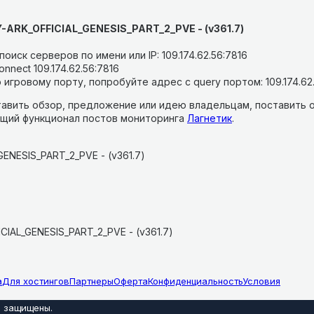
-ARK_OFFICIAL_GENESIS_PART_2_PVE - (v361.7)
оиск серверов по имени или IP: 109.174.62.56:7816
nnect 109.174.62.56:7816
 игровому порту, попробуйте адрес с query портом: 109.174.62
авить обзор, предложение или идею владельцам, поставить о
щий функционал постов мониторинга
Лагнетик
.
ENESIS_PART_2_PVE - (v361.7)
IAL_GENESIS_PART_2_PVE - (v361.7)
а
Для хостингов
Партнеры
Оферта
Конфиденциальность
Условия
а защищены
.