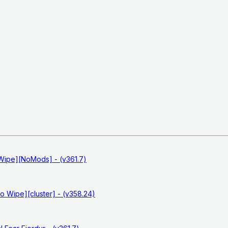
ipe][NoMods] - (v361.7)
 Wipe][cluster] - (v358.24)