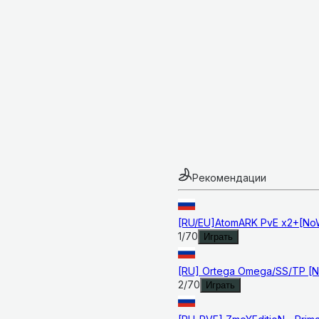
Рекомендации
[RU/EU]AtomARK PvE x2+[NoW
1
/
70
Играть
[RU] Ortega Omega/SS/TP [No
2
/
70
Играть