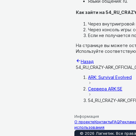
Языки общения: ru.
Как зайти на 54_RU_CRAZY
Через внутриигровой п
Через консоль игры: co
Если не получается по
На странице вы можете ост
Используйте соответствую
Назад
54_RU_CRAZY-ARK_OFFICIAL_G
ARK: Survival Evolved
Сервера
ARK:SE
54_RU_CRAZY-ARK_OFFIC
Информация
О проекте
Контакты
FAQ
Реклам
использования
©
2026
Лагнетик
.
Все прав