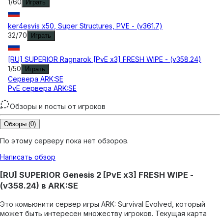
1
/
60
Играть
ker4esvis x50, Super Structures, PVE - (v361.7)
32
/
70
Играть
[RU] SUPERIOR Ragnarok [PvE x3] FRESH WIPE - (v358.24)
1
/
50
Играть
Сервера
ARK:SE
PvE сервера ARK:SE
Обзоры и посты от игроков
Обзоры
(0)
По этому серверу пока нет обзоров.
Написать обзор
[RU] SUPERIOR Genesis 2 [PvE x3] FRESH WIPE -
(v358.24) в ARK:SE
Это комьюнити сервер игры ARK: Survival Evolved, который
может быть интересен множеству игроков.
Текущая карта