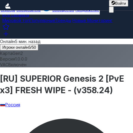
Войти
Сервера
Обозреватель
Сообщество
Продвижение
Все сервера
Мировой топ
Популярные
Тренды
Новые
Мониторинг
Онлайн
5 мин. назад
Игроки онлайн
5
/
50
Карта
Gen2
Версия
1.0.0.0
VAC
Включён
[RU] SUPERIOR Genesis 2 [PvE
x3] FRESH WIPE - (v358.24)
Россия