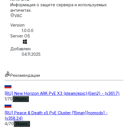
Информация о защите сервера и используемых
античитах.
VAC
Version
1.0.0.0
Server OS
Добавлен
04.11.2025
Рекомендации
[RU] New Horizon ARK PvE X3 (steam/epic)(Gen2) - (v361.7)
1
/
70
Играть
[RU] Peace & Death x5 PvE Cluster [15man][nomods] -
(v358.24)
4
/
70
Играть