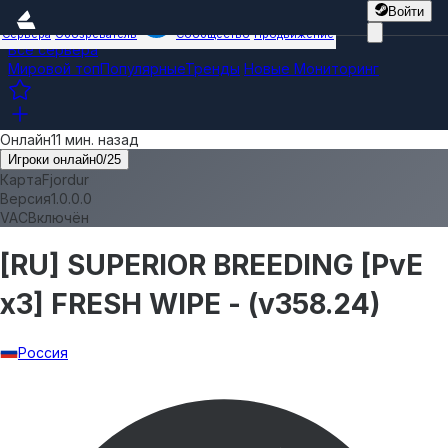
Войти
Сервера
Обозреватель
Сообщество
Продвижение
Все сервера
Мировой топ
Популярные
Тренды
Новые
Мониторинг
Онлайн
11 мин. назад
Игроки онлайн
0
/
25
Карта
Fjordur
Версия
1.0.0.0
VAC
Включён
[RU] SUPERIOR BREEDING [PvE
x3] FRESH WIPE - (v358.24)
Россия