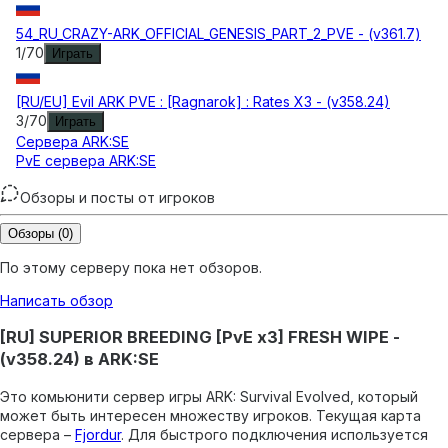
54_RU_CRAZY-ARK_OFFICIAL_GENESIS_PART_2_PVE - (v361.7)
1
/
70
Играть
[RU/EU] Evil ARK PVE : [Ragnarok] : Rates X3 - (v358.24)
3
/
70
Играть
Сервера
ARK:SE
PvE сервера ARK:SE
Обзоры и посты от игроков
Обзоры
(0)
По этому серверу пока нет обзоров.
Написать обзор
[RU] SUPERIOR BREEDING [PvE x3] FRESH WIPE -
(v358.24) в ARK:SE
Это комьюнити сервер игры ARK: Survival Evolved, который
может быть интересен множеству игроков.
Текущая карта
сервера –
Fjordur
.
Для быстрого подключения используется