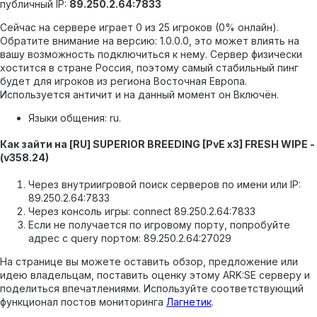
публичный IP:
89.250.2.64:7833
Сейчас на сервере играет 0 из 25 игроков (0% онлайн).
Обратите внимание на версию: 1.0.0.0, это может влиять на
вашу возможность подключиться к нему.
Сервер физически
хостится в стране Россия, поэтому самый стабильный пинг
будет для игроков из региона Восточная Европа.
Используется античит и на данный момент он Включён.
Языки общения: ru.
Как зайти на [RU] SUPERIOR BREEDING [PvE x3] FRESH WIPE -
(v358.24)
Через внутриигровой поиск серверов по имени или IP:
89.250.2.64:7833
Через консоль игры: connect 89.250.2.64:7833
Если не получается по игровому порту, попробуйте
адрес с query портом: 89.250.2.64:27029
На странице вы можете оставить обзор, предложение или
идею владельцам, поставить оценку этому ARK:SE серверу и
поделиться впечатлениями. Используйте соответствующий
функционал постов мониторинга
Лагнетик
.