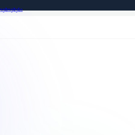
ᲝᲣᲛᲝᲣᲨᲔᲜᲘ