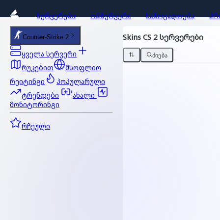
ᲡᲔᲠᲕᲔᲠᲔᲑᲘ
ᲝᲑᲖᲔᲠᲕᲔᲠᲘ
ᲡᲐᲖᲝᲒᲐᲓᲝᲔᲑᲐ
ᲞᲠ
Skins CS 2 სერვერები
Counter-Strike 2
ყველა სერვერი
ᲫᲘᲔᲑᲐ
რუკებით
მსოფლიო
რეიტინგი
პოპულარული
ტრენდები
ახალი
მონიტორინგი
რჩეული