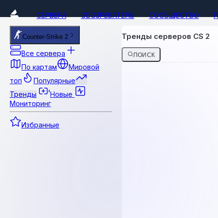
СЕРВЕРА
ОБОЗРЕВАТЕЛЬ
СООБЩЕСТВО
Тренды серверов CS 2
Counter-Strike 2
Все сервера
ПОИСК
По картам
Мировой
топ
Популярные
Тренды
Новые
Мониторинг
Избранные