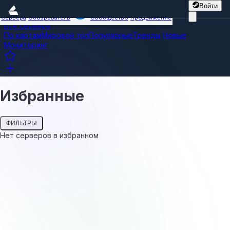
Войти
Сервера
Обозреватель
Сообщество
Продвижение
Все сервера
По картам
Мировой топ
Популярные
Тренды
Новые
Мониторинг
Избранные
ФИЛЬТРЫ
Нет серверов в избранном