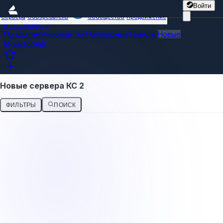
Войти
Сервера
Обозреватель
Сообщество
Продвижение
Все сервера
По картам
Мировой топ
Популярные
Тренды
Новые
Мониторинг
Новые сервера КС 2
ФИЛЬТРЫ
ПОИСК