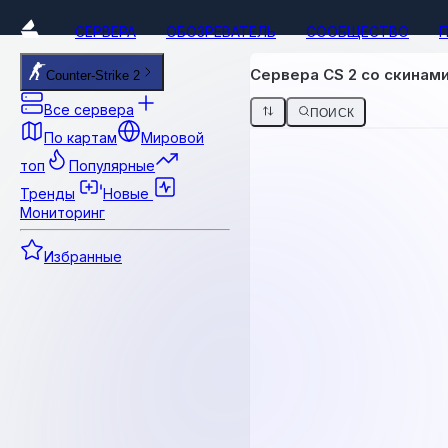
СЕРВЕРА
ОБОЗРЕВАТЕЛЬ
СООБЩЕСТВО
Сервера CS 2 со скинам
Counter-Strike 2
Все сервера
ПОИСК
По картам
Мировой
топ
Популярные
Тренды
Новые
Мониторинг
Избранные