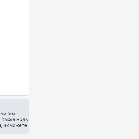
ями без
а также моды
и, и сможете