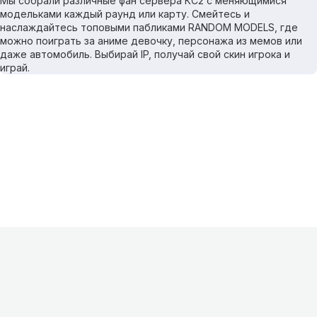
Мы собрали различные фан сервера КС2 с меняющимися
модельками каждый раунд или карту. Смейтесь и
наслаждайтесь топовыми пабликами RANDOM MODELS, где
можно поиграть за аниме девочку, персонажа из мемов или
даже автомобиль. Выбирай IP, получай свой скин игрока и
играй.
Информация
О проекте
Контакты
FAQ
Реклама
Для
хостингов
Партнеры
Оферта
Конфиденциальность
Условия
использования