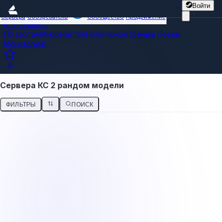
Войти
Сервера
Обозреватель
Сообщество
Продвижение
Все сервера
По картам
Мировой топ
Популярные
Тренды
Новые
Мониторинг
Сервера КС 2 рандом модели
ФИЛЬТРЫ
ПОИСК