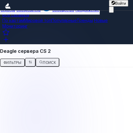
Войти
Сервера
Обозреватель
Сообщество
Продвижение
Все сервера
По картам
Мировой топ
Популярные
Тренды
Новые
Мониторинг
Deagle сервера CS 2
ФИЛЬТРЫ
ПОИСК