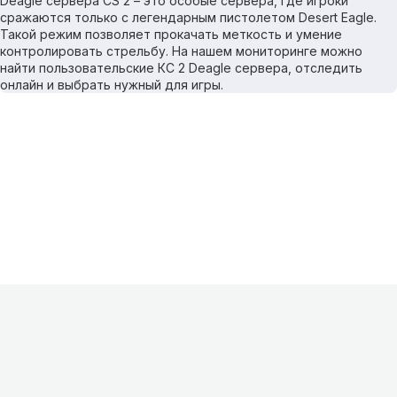
Deagle сервера CS 2 – это особые сервера, где игроки
сражаются только с легендарным пистолетом Desert Eagle.
Такой режим позволяет прокачать меткость и умение
контролировать стрельбу. На нашем мониторинге можно
найти пользовательские КС 2 Deagle сервера, отследить
онлайн и выбрать нужный для игры.
Информация
О проекте
Контакты
FAQ
Реклама
Для
хостингов
Партнеры
Оферта
Конфиденциальность
Условия
использования