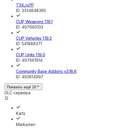
T34_ru111
ID:
3334848365
CUP Weapons 1.19.1
ID:
497660133
CUP Vehicles 1.19.2
ID:
541888371
CUP Units 1.19.0
ID:
497661914
Community Base Addons v3.18.6
ID:
450814997
Показать ещё 10
DLC сервера
12
Karts
Marksmen