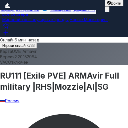
Войти
Сервера
Обозреватель
Сообщество
Продвижение
Все сервера
Мировой топ
Популярные
Тренды
Новые
Мониторинг
Онлайн
6 мин. назад
Игроки онлайн
0
/
33
Карта
UMB_Armavir
Версия
2.20.152984
VAC
Отключён
RU111 [Exile PVE] ARMAvir Full
military |RHS|Mozzie|AI|SG
Россия