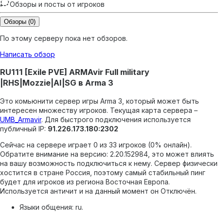
Обзоры и посты от игроков
Обзоры
(0)
По этому серверу пока нет обзоров.
Написать обзор
RU111 [Exile PVE] ARMAvir Full military
|RHS|Mozzie|AI|SG в Arma 3
Это комьюнити сервер игры Arma 3, который может быть
интересен множеству игроков.
Текущая карта сервера –
UMB_Armavir
.
Для быстрого подключения используется
публичный IP:
91.226.173.180:2302
Сейчас на сервере играет 0 из 33 игроков (0% онлайн).
Обратите внимание на версию: 2.20.152984, это может влиять
на вашу возможность подключиться к нему.
Сервер физически
хостится в стране Россия, поэтому самый стабильный пинг
будет для игроков из региона Восточная Европа.
Используется античит и на данный момент он Отключён.
Языки общения: ru.