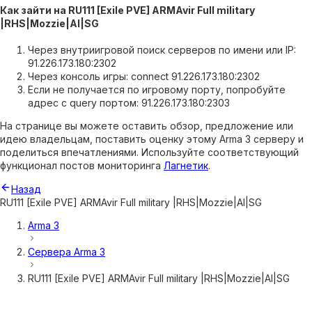
Как зайти на RU111 [Exile PVE] ARMAvir Full military
|RHS|Mozzie|AI|SG
Через внутриигровой поиск серверов по имени или IP:
91.226.173.180:2302
Через консоль игры: connect 91.226.173.180:2302
Если не получается по игровому порту, попробуйте
адрес с query портом: 91.226.173.180:2303
На странице вы можете оставить обзор, предложение или
идею владельцам, поставить оценку этому Arma 3 серверу и
поделиться впечатлениями. Используйте соответствующий
функционал постов мониторинга
Лагнетик
.
Назад
RU111 [Exile PVE] ARMAvir Full military |RHS|Mozzie|AI|SG
Arma 3
Сервера
Arma 3
RU111 [Exile PVE] ARMAvir Full military |RHS|Mozzie|AI|SG