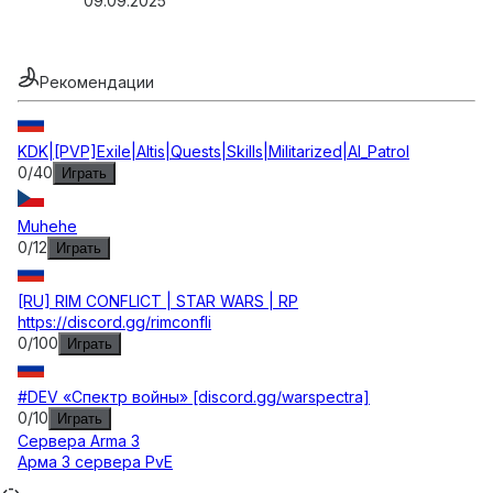
09.09.2025
Рекомендации
KDK|[PVP]Exile|Altis|Quests|Skills|Militarized|AI_Patrol
0
/
40
Играть
Muhehe
0
/
12
Играть
[RU] RIM CONFLICT | STAR WARS | RP
https://discord.gg/rimconfli
0
/
100
Играть
#DEV «Спектр войны» [discord.gg/warspectra]
0
/
10
Играть
Сервера
Arma 3
Арма 3 сервера PvE