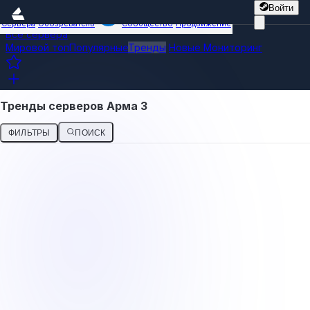
Войти
Сервера
Обозреватель
Сообщество
Продвижение
Все сервера
Мировой топ
Популярные
Тренды
Новые
Мониторинг
Тренды серверов Арма 3
ФИЛЬТРЫ
ПОИСК