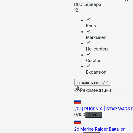
DLC сервера
12
Karts
Marksmen
Helicopters
Curator
Expansion
Показать ещё 7
Рекомендации
[RU] PHOENIX | STAR WARS RP
0
/
100
Играть
2d Marine Raider Battalion