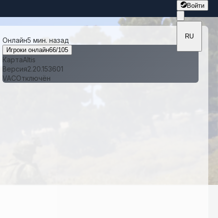
Войти
RU
Онлайн
5 мин. назад
Игроки онлайн
66
/
105
Карта
Altis
Версия
2.20.153601
VAC
Отключён