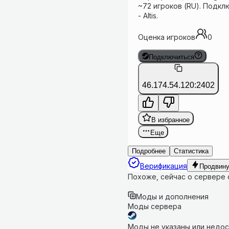
~72 игроков (RU). Подклю
- Altis.
Оценка игроков
0
Подключиться
46.174.54.120:2402
В избранное
Еще
Подробнее
Статистика
Верификация
Продвину
Похоже, сейчас о сервере
Моды и дополнения
Моды сервера
Моды не указаны или недос