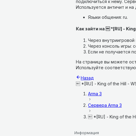
подключиться к нему.
Серве
Используется античит и на
Языки общения: ru.
Как зайти на  *[RU] - King
Через внутриигровой п
Через консоль игры: co
Если не получается по
На странице вы можете ост
Используйте соответствую
Назад
 *[RU] - King of the Hill - 
Arma 3
Сервера
Arma 3
 *[RU] - King of the H
Информация