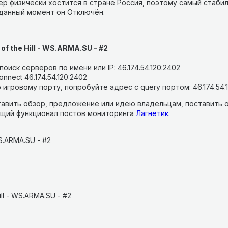
р физически хостится в стране Россия, поэтому самый стабил
 данный момент он Отключён.
 of the Hill - WS.ARMA.SU - #2
оиск серверов по имени или IP: 46.174.54.120:2402
nnect 46.174.54.120:2402
 игровому порту, попробуйте адрес с query портом: 46.174.54.
авить обзор, предложение или идею владельцам, поставить о
щий функционал постов мониторинга
Лагнетик
.
WS.ARMA.SU - #2
ill - WS.ARMA.SU - #2