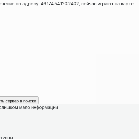
чение по адресу: 46.174.54.120:2402, сейчас играют на карте
ть сервер в поиске
 слишком мало информации
тупны.