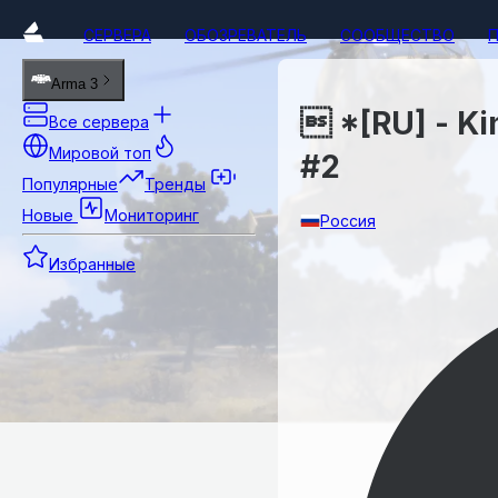
СЕРВЕРА
ОБОЗРЕВАТЕЛЬ
СООБЩЕСТВО
Arma 3
 *[RU] - Ki
Все сервера
Мировой топ
#2
Популярные
Тренды
Новые
Мониторинг
Россия
Избранные