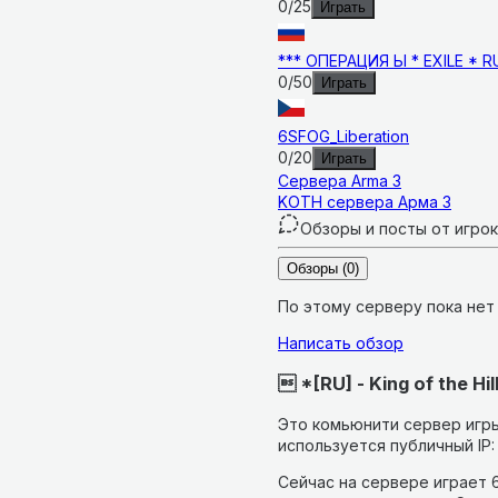
0
/
25
Играть
*** ОПЕРАЦИЯ Ы * EXILE * RU 
0
/
50
Играть
6SFOG_Liberation
0
/
20
Играть
Сервера
Arma 3
KOTH сервера Арма 3
Обзоры и посты от игро
Обзоры
(0)
По этому серверу пока нет
Написать обзор
 *[RU] - King of the Hi
Это комьюнити сервер игры
используется публичный IP:
Сейчас на сервере играет 6