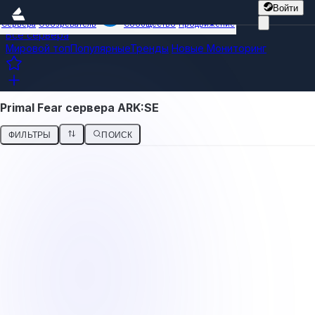
Войти
Сервера
Обозреватель
Сообщество
Продвижение
Все сервера
Мировой топ
Популярные
Тренды
Новые
Мониторинг
Primal Fear сервера ARK:SE
ФИЛЬТРЫ
ПОИСК