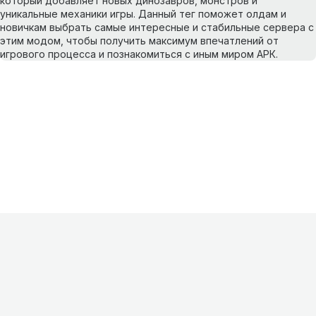
который добавляет новых динозавров, монстров и
уникальные механики игры. Данный тег поможет олдам и
новичкам выбрать самые интересные и стабильные сервера с
этим модом, чтобы получить максимум впечатлений от
игрового процесса и познакомиться с иным миром АРК.
Информация
О проекте
Контакты
FAQ
Реклама
Для
хостингов
Партнеры
Оферта
Конфиденциальность
Условия
использования
©
2026
Лагнетик
.
Все права защищены
.