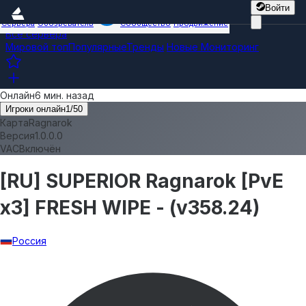
Войти
Сервера
Обозреватель
Сообщество
Продвижение
Все сервера
Мировой топ
Популярные
Тренды
Новые
Мониторинг
Онлайн
6 мин. назад
Игроки онлайн
1
/
50
Карта
Ragnarok
Версия
1.0.0.0
VAC
Включён
[RU] SUPERIOR Ragnarok [PvE
x3] FRESH WIPE - (v358.24)
Россия