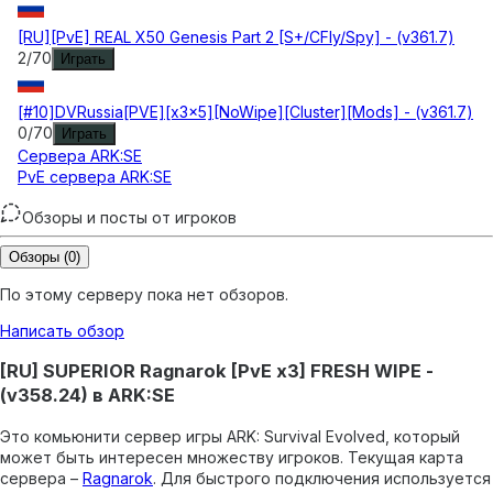
[RU][PvE] REAL X50 Genesis Part 2 [S+/CFly/Spy] - (v361.7)
2
/
70
Играть
[#10]DVRussia[PVE][x3x5][NoWipe][Cluster][Mods] - (v361.7)
0
/
70
Играть
Сервера
ARK:SE
PvE сервера ARK:SE
Обзоры и посты от игроков
Обзоры
(0)
По этому серверу пока нет обзоров.
Написать обзор
[RU] SUPERIOR Ragnarok [PvE x3] FRESH WIPE -
(v358.24) в ARK:SE
Это комьюнити сервер игры ARK: Survival Evolved, который
может быть интересен множеству игроков.
Текущая карта
сервера –
Ragnarok
.
Для быстрого подключения используется