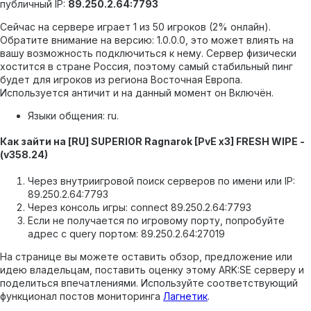
публичный IP:
89.250.2.64:7793
Сейчас на сервере играет 1 из 50 игроков (2% онлайн).
Обратите внимание на версию: 1.0.0.0, это может влиять на
вашу возможность подключиться к нему.
Сервер физически
хостится в стране Россия, поэтому самый стабильный пинг
будет для игроков из региона Восточная Европа.
Используется античит и на данный момент он Включён.
Языки общения: ru.
Как зайти на [RU] SUPERIOR Ragnarok [PvE x3] FRESH WIPE -
(v358.24)
Через внутриигровой поиск серверов по имени или IP:
89.250.2.64:7793
Через консоль игры: connect 89.250.2.64:7793
Если не получается по игровому порту, попробуйте
адрес с query портом: 89.250.2.64:27019
На странице вы можете оставить обзор, предложение или
идею владельцам, поставить оценку этому ARK:SE серверу и
поделиться впечатлениями. Используйте соответствующий
функционал постов мониторинга
Лагнетик
.