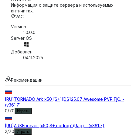
Информация о защите сервера и используемых
античитах.
VAC
Version
1.0.0.0
Server OS
Добавлен
04.11.2025
Рекомендации
[RU]TORNADO Ark x50 [S+][DS]25.07 Awesome PVP FjO. -
(v361.7)
0
/
70
Играть
[RU]ARKForever (x50,S+,nodrop)(Rag) - (v361.7)
2
/
70
Играть