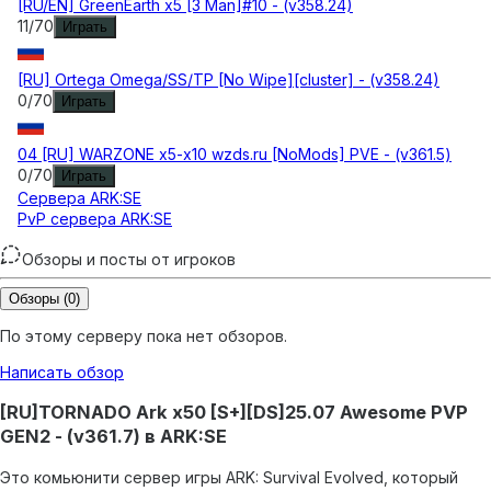
[RU/EN] GreenEarth x5 [3 Man]#10 - (v358.24)
11
/
70
Играть
[RU] Ortega Omega/SS/TP [No Wipe][cluster] - (v358.24)
0
/
70
Играть
04 [RU] WARZONE x5-x10 wzds.ru [NoMods] PVE - (v361.5)
0
/
70
Играть
Сервера
ARK:SE
PvP сервера ARK:SE
Обзоры и посты от игроков
Обзоры
(0)
По этому серверу пока нет обзоров.
Написать обзор
[RU]TORNADO Ark x50 [S+][DS]25.07 Awesome PVP
GEN2 - (v361.7) в ARK:SE
Это комьюнити сервер игры ARK: Survival Evolved, который