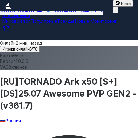
Войти
Сервера
Обозреватель
Сообщество
Продвижение
Все сервера
Мировой топ
Популярные
Тренды
Новые
Мониторинг
Онлайн
2 мин. назад
Игроки онлайн
3
/
70
Карта
Gen2
Версия
1.0.0.0
VAC
Включён
[RU]TORNADO Ark x50 [S+]
[DS]25.07 Awesome PVP GEN2 -
(v361.7)
Россия