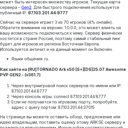
может быть интересен множеству игроков.
Текущая карта
сервера –
Gen2
.
Для быстрого подключения используется
публичный IP:
87.103.201.44:8777
Сейчас на сервере играет 3 из 70 игроков (4% онлайн).
Обратите внимание на версию: 1.0.0.0, это может влиять на
вашу возможность подключиться к нему.
Сервер физически
хостится в стране Россия, поэтому самый стабильный пинг
будет для игроков из региона Восточная Европа.
Используется античит и на данный момент он Включён.
Языки общения: ru.
Как зайти на [RU]TORNADO Ark x50 [S+][DS]25.07 Awesome
PVP GEN2 - (v361.7)
Через внутриигровой поиск серверов по имени или IP:
87.103.201.44:8777
Через консоль игры: connect 87.103.201.44:8777
Если не получается по игровому порту, попробуйте
адрес с query портом: 87.103.201.44:37015
На странице вы можете оставить обзор, предложение или
идею владельцам, поставить оценку этому ARK:SE серверу и
поделиться впечатлениями. Используйте соответствующий