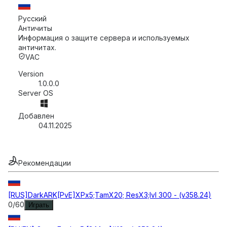
Русский
Античиты
Информация о защите сервера и используемых
античитах.
VAC
Version
1.0.0.0
Server OS
Добавлен
04.11.2025
Рекомендации
[RUS]DarkARK[PvE]XPx5;TamX20; ResX3;lvl 300 - (v358.24)
0
/
60
Играть