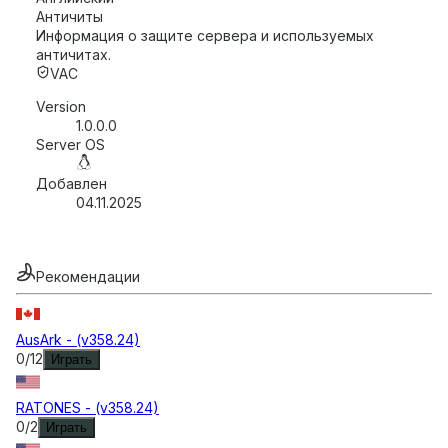
Античиты
Информация о защите сервера и используемых
античитах.
VAC
Version
1.0.0.0
Server OS
Добавлен
04.11.2025
Рекомендации
AusArk - (v358.24)
0
/
12
Играть
RATONES - (v358.24)
0
/
2
Играть