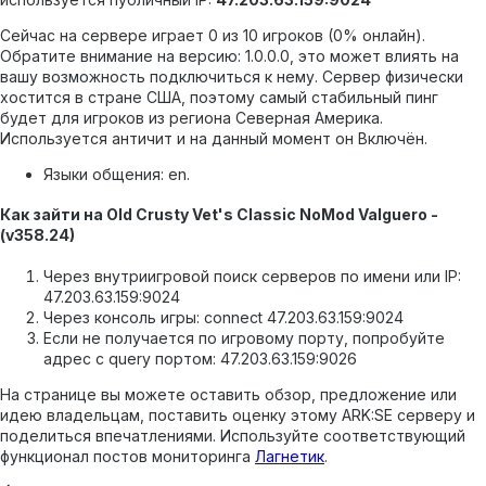
Сейчас на сервере играет 0 из 10 игроков (0% онлайн).
Обратите внимание на версию: 1.0.0.0, это может влиять на
вашу возможность подключиться к нему.
Сервер физически
хостится в стране США, поэтому самый стабильный пинг
будет для игроков из региона Северная Америка.
Используется античит и на данный момент он Включён.
Языки общения: en.
Как зайти на Old Crusty Vet's Classic NoMod Valguero -
(v358.24)
Через внутриигровой поиск серверов по имени или IP:
47.203.63.159:9024
Через консоль игры: connect 47.203.63.159:9024
Если не получается по игровому порту, попробуйте
адрес с query портом: 47.203.63.159:9026
На странице вы можете оставить обзор, предложение или
идею владельцам, поставить оценку этому ARK:SE серверу и
поделиться впечатлениями. Используйте соответствующий
функционал постов мониторинга
Лагнетик
.