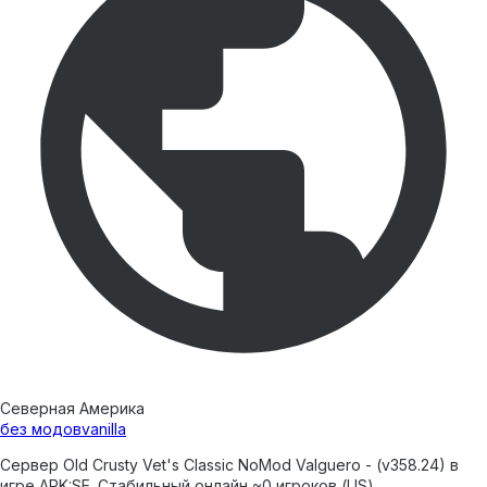
Северная Америка
без модов
vanilla
Сервер Old Crusty Vet's Classic NoMod Valguero - (v358.24) в
игре ARK:SE. Стабильный онлайн ~0 игроков (US).