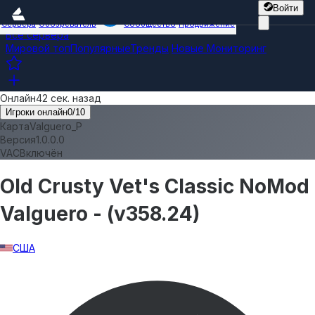
Войти
Сервера
Обозреватель
Сообщество
Продвижение
Все сервера
Мировой топ
Популярные
Тренды
Новые
Мониторинг
Онлайн
42 сек. назад
Игроки онлайн
0
/
10
Карта
Valguero_P
Версия
1.0.0.0
VAC
Включён
Old Crusty Vet's Classic NoMod
Valguero - (v358.24)
США