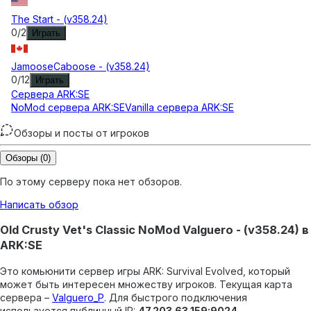
The Start - (v358.24)
0
/
2
Играть
JamooseCaboose - (v358.24)
0
/
12
Играть
Сервера
ARK:SE
NoMod сервера ARK:SE
Vanilla сервера ARK:SE
Обзоры и посты от игроков
Обзоры
(0)
По этому серверу пока нет обзоров.
Написать обзор
Old Crusty Vet's Classic NoMod Valguero - (v358.24) в
ARK:SE
Это комьюнити сервер игры ARK: Survival Evolved, который
может быть интересен множеству игроков.
Текущая карта
сервера –
Valguero_P
.
Для быстрого подключения
используется публичный IP:
47.203.63.159:9024