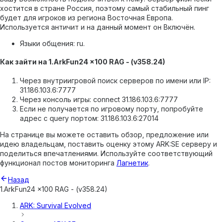
хостится в стране Россия, поэтому самый стабильный пинг
будет для игроков из региона Восточная Европа.
Используется античит и на данный момент он Включён.
Языки общения: ru.
Как зайти на 1.ArkFun24 x100 RAG - (v358.24)
Через внутриигровой поиск серверов по имени или IP:
31.186.103.6:7777
Через консоль игры: connect 31.186.103.6:7777
Если не получается по игровому порту, попробуйте
адрес с query портом: 31.186.103.6:27014
На странице вы можете оставить обзор, предложение или
идею владельцам, поставить оценку этому ARK:SE серверу и
поделиться впечатлениями. Используйте соответствующий
функционал постов мониторинга
Лагнетик
.
Назад
1.ArkFun24 x100 RAG - (v358.24)
ARK: Survival Evolved