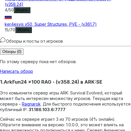
(v358.24)
4
/
50
Играть
ker4esvis x50, Super Structures, PVE - (v361.7)
15
/
70
Играть
Обзоры и посты от игроков
Обзоры
(0)
По этому серверу пока нет обзоров.
Написать обзор
1.ArkFun24 x100 RAG - (v358.24) в ARK:SE
Это комьюнити сервер игры ARK: Survival Evolved, который
может быть интересен множеству игроков.
Текущая карта
сервера –
Ragnarok
.
Для быстрого подключения используется
публичный IP:
31.186.103.6:7777
Сейчас на сервере играет 3 из 70 игроков (4% онлайн).
Обратите внимание на версию: 1.0.0.0, это может влиять на
вашу возможность подключиться к нему.
Сервер физически