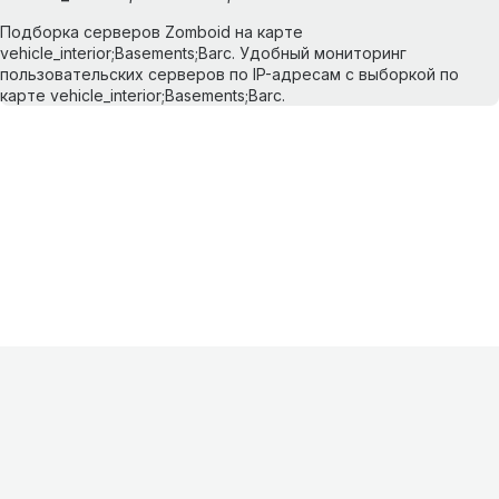
Подборка серверов Zomboid на карте
vehicle_interior;Basements;Barc. Удобный мониторинг
пользовательских серверов по IP-адресам с выборкой по
карте vehicle_interior;Basements;Barc.
Информация
О проекте
Контакты
FAQ
Реклама
Для
хостингов
Партнеры
Оферта
Конфиденциальность
Условия
использования