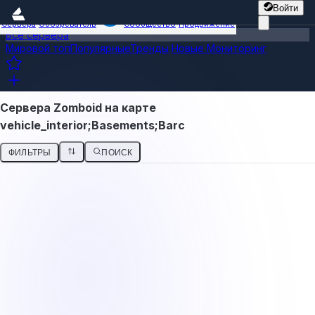
Войти
Сервера
Обозреватель
Сообщество
Продвижение
Все сервера
Мировой топ
Популярные
Тренды
Новые
Мониторинг
Сервера Zomboid на карте
vehicle_interior;Basements;Barc
ФИЛЬТРЫ
ПОИСК