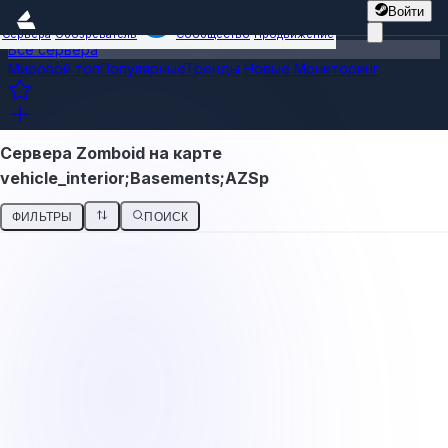
Войти
Сервера
Обозреватель
Сообщество
Продвижение
Все сервера
Мировой топ
Популярные
Тренды
Новые
Мониторинг
Сервера Zomboid на карте
vehicle_interior;Basements;AZSp
ФИЛЬТРЫ
ПОИСК