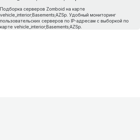
Подборка серверов Zomboid на карте
vehicle_interior;Basements;AZSp. Удобный мониторинг
пользовательских серверов по IP-адресам с выборкой по
карте vehicle_interior;Basements;AZSp.
Информация
О проекте
Контакты
FAQ
Реклама
Для
хостингов
Партнеры
Оферта
Конфиденциальность
Условия
использования