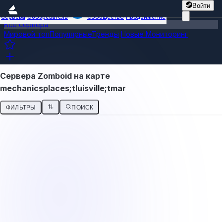
Войти
Сервера
Обозреватель
Сообщество
Продвижение
Все сервера
Мировой топ
Популярные
Тренды
Новые
Мониторинг
Сервера Zomboid на карте
mechanicsplaces;tluisville;tmar
ФИЛЬТРЫ
ПОИСК