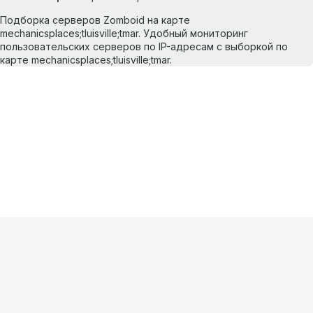
Подборка серверов Zomboid на карте
mechanicsplaces;tluisville;tmar. Удобный мониторинг
пользовательских серверов по IP-адресам с выборкой по
карте mechanicsplaces;tluisville;tmar.
Информация
О проекте
Контакты
FAQ
Реклама
Для
хостингов
Партнеры
Оферта
Конфиденциальность
Условия
использования