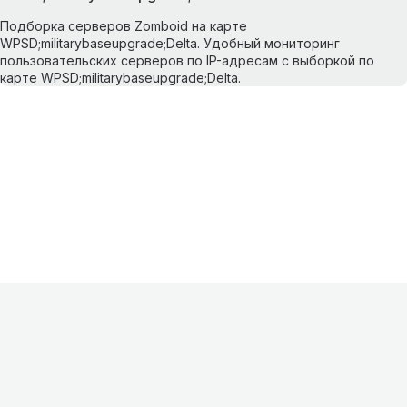
Подборка серверов Zomboid на карте
WPSD;militarybaseupgrade;Delta. Удобный мониторинг
пользовательских серверов по IP-адресам с выборкой по
карте WPSD;militarybaseupgrade;Delta.
Информация
О проекте
Контакты
FAQ
Реклама
Для
хостингов
Партнеры
Оферта
Конфиденциальность
Условия
использования