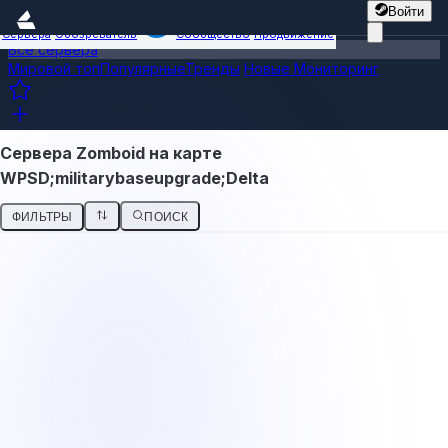
Войти
Сервера
Обозреватель
Сообщество
Продвижение
Все сервера
Мировой топ
Популярные
Тренды
Новые
Мониторинг
Сервера Zomboid на карте
WPSD;militarybaseupgrade;Delta
ФИЛЬТРЫ
ПОИСК