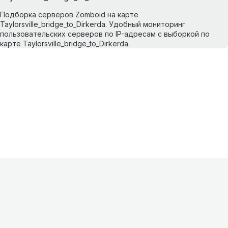
Подборка серверов Zomboid на карте
Taylorsville_bridge_to_Dirkerda. Удобный мониторинг
пользовательских серверов по IP-адресам с выборкой по
карте Taylorsville_bridge_to_Dirkerda.
Информация
О проекте
Контакты
FAQ
Реклама
Для
хостингов
Партнеры
Оферта
Конфиденциальность
Условия
использования