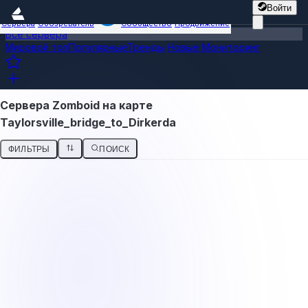
Войти
Сервера
Обозреватель
Сообщество
Продвижение
Все сервера
Мировой топ
Популярные
Тренды
Новые
Мониторинг
Сервера Zomboid на карте
Taylorsville_bridge_to_Dirkerda
ФИЛЬТРЫ
ПОИСК