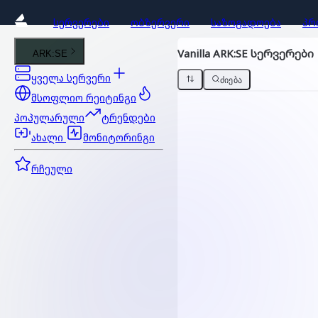
ᲡᲔᲠᲕᲔᲠᲔᲑᲘ
ᲝᲑᲖᲔᲠᲕᲔᲠᲘ
ᲡᲐᲖᲝᲒᲐᲓᲝᲔᲑᲐ
ᲞᲠ
Vanilla ARK:SE სერვერები
ARK:SE
ყველა სერვერი
ᲫᲘᲔᲑᲐ
მსოფლიო რეიტინგი
პოპულარული
ტრენდები
ახალი
მონიტორინგი
რჩეული