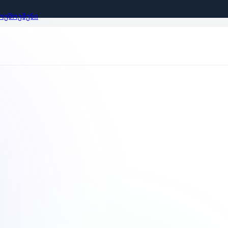
ᲝᲣᲛᲝᲣᲨᲔᲜᲘ