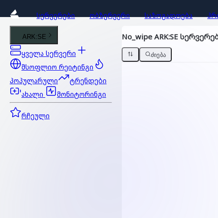
ᲡᲔᲠᲕᲔᲠᲔᲑᲘ
ᲝᲑᲖᲔᲠᲕᲔᲠᲘ
ᲡᲐᲖᲝᲒᲐᲓᲝᲔᲑᲐ
ᲞᲠ
No_wipe ARK:SE სერვერე
ARK:SE
ყველა სერვერი
ᲫᲘᲔᲑᲐ
მსოფლიო რეიტინგი
პოპულარული
ტრენდები
ახალი
მონიტორინგი
რჩეული