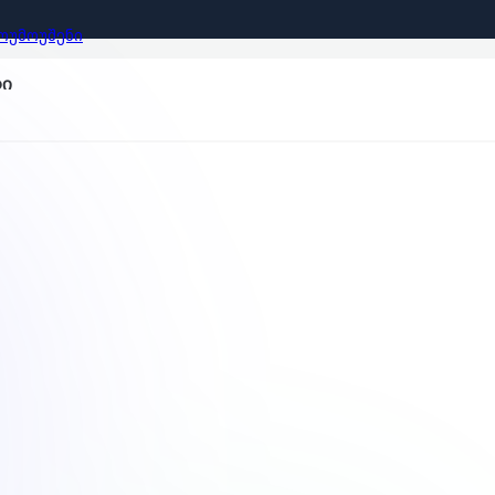
ᲝᲣᲛᲝᲣᲨᲔᲜᲘ
ბი