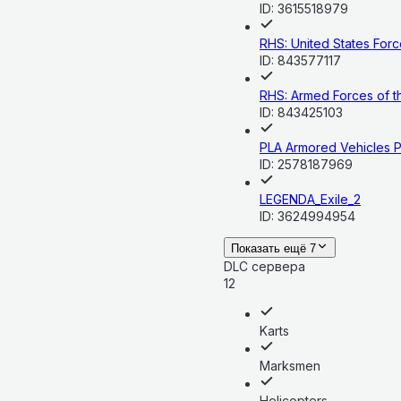
ID:
3615518979
RHS: United States For
ID:
843577117
RHS: Armed Forces of t
ID:
843425103
PLA Armored Vehicles 
ID:
2578187969
LEGENDA_Exile_2
ID:
3624994954
Показать ещё 7
DLC сервера
12
Karts
Marksmen
Helicopters