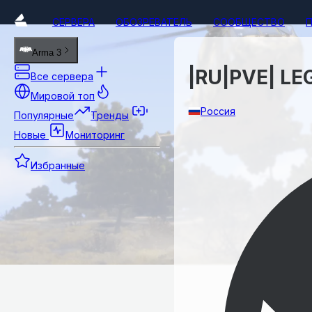
СЕРВЕРА
ОБОЗРЕВАТЕЛЬ
СООБЩЕСТВО
Arma 3
|RU|PVE| LEG
Все сервера
Мировой топ
Россия
Популярные
Тренды
Новые
Мониторинг
Избранные