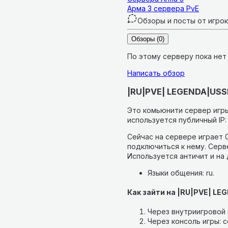
Арма 3 сервера PvE
Обзоры и посты от игро
Обзоры
(0)
По этому серверу пока нет
Написать обзор
|RU|PVE| LEGENDA|USSR |
Это комьюнити сервер игры
используется публичный IP:
Сейчас на сервере играет 0
подключиться к нему.
Серве
Используется античит и на
Языки общения: ru.
Как зайти на |RU|PVE| LEG
Через внутриигровой п
Через консоль игры: co