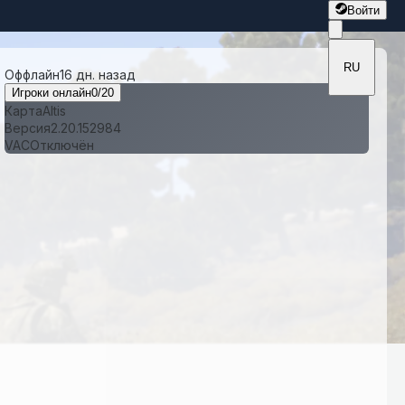
Войти
RU
Оффлайн
16 дн. назад
Игроки онлайн
0
/
20
Карта
Altis
Версия
2.20.152984
VAC
Отключён