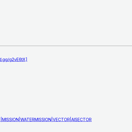
rd.gg/g2vE6tX]
LE|MISSION|WATERMISSION|VECTOR|AISECTOR