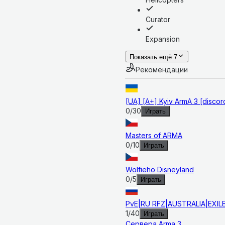
Curator
Expansion
Показать ещё 7
Рекомендации
[UA] [A+] Kyiv ArmA 3 [disco
0
/
30
Играть
Masters of ARMA
0
/
10
Играть
Wolfieho Disneyland
0
/
5
Играть
PvE|RU RFZ|AUSTRALIA|EXI
1
/
40
Играть
Сервера
Arma 3