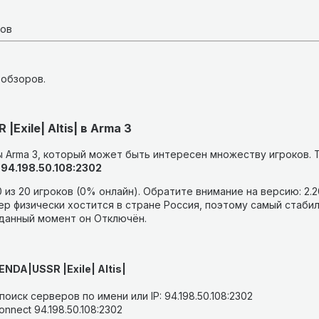
ков
 обзоров.
Exile| Altis| в Arma 3
 Arma 3, который может быть интересен множеству игроков.
94.198.50.108:2302
 из 20 игроков (0% онлайн).
Обратите внимание на версию: 2.2
р физически хостится в стране Россия, поэтому самый стабил
 данный момент он Отключён.
ENDA|USSR |Exile| Altis|
оиск серверов по имени или IP: 94.198.50.108:2302
nnect 94.198.50.108:2302