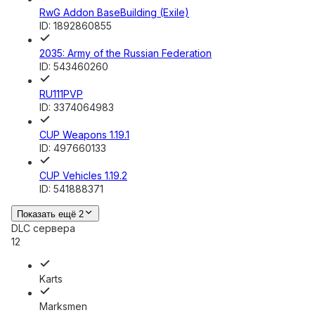
RwG Addon BaseBuilding (Exile)
ID:
1892860855
2035: Army of the Russian Federation
ID:
543460260
RU111PVP
ID:
3374064983
CUP Weapons 1.19.1
ID:
497660133
CUP Vehicles 1.19.2
ID:
541888371
Показать ещё 2
DLC сервера
12
Karts
Marksmen