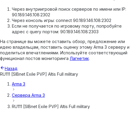
Через внутриигровой поиск серверов по имени или IP:
90.189.146.108:2302
Через консоль игры: connect 90.189.146.108:2302
Если не получается по игровому порту, попробуйте
адрес с query портом: 90.189.146.108:2303
На странице вы можете оставить обзор, предложение или
идею владельцам, поставить оценку этому Arma 3 серверу и
поделиться впечатлениями. Используйте соответствующий
функционал постов мониторинга
Лагнетик
.
Назад
RU111 [SIBnet Exile PVP] Altis Full military
Arma 3
Сервера
Arma 3
RU111 [SIBnet Exile PVP] Altis Full military