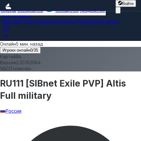
Войти
Сервера
Обозреватель
Сообщество
Продвижение
Все сервера
Мировой топ
Популярные
Тренды
Новые
Мониторинг
Онлайн
5 мин. назад
Игроки онлайн
0
/
35
Карта
Altis
Версия
2.20.152984
VAC
Отключён
RU111 [SIBnet Exile PVP] Altis
Full military
Россия