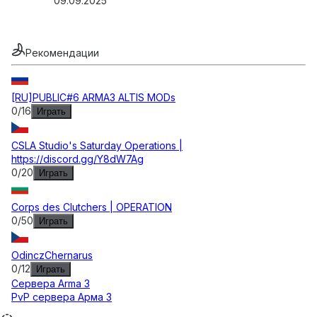
09.09.2025
Рекомендации
[RU]PUBLIC#6 ARMA3 ALTIS MODs
0
/
16
Играть
CSLA Studio's Saturday Operations |
https://discord.gg/Y8dW7Ag
0
/
20
Играть
Corps des Clutchers | OPERATION
0
/
50
Играть
OdinczChernarus
0
/
12
Играть
Сервера
Arma 3
PvP сервера Арма 3