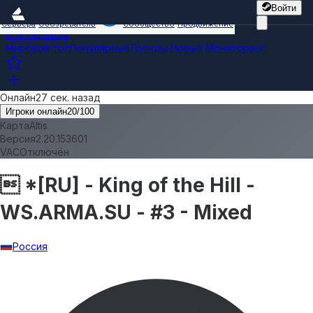
Войти
Сервера
Обозреватель
Сообщество
Продвижение
Все сервера
Мировой топ
Популярные
Тренды
Новые
Мониторинг
Онлайн
27 сек. назад
Игроки онлайн
20
/
100
Карта
Altis
Версия
2.20.153601
VAC
Отключён
 *[RU] - King of the Hill -
WS.ARMA.SU - #3 - Mixed
Россия