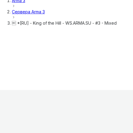
Arma 3
Сервера
Arma 3
 *[RU] - King of the Hill - WS.ARMA.SU - #3 - Mixed
Информация
О проекте
Контакты
FAQ
Реклама
Для
хостингов
Партнеры
Оферта
Конфиденциальность
Условия
использования
©
2026
Лагнетик
.
Все права защищены
.