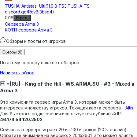
TUSHA_Antistasi_Ulti(11.9.8 TS3:TUSHA_TS
discord.gg/RcvBj3bsp4)
0
/
16
Играть
Сервера
Arma 3
KOTH сервера Арма 3
Обзоры и посты от игроков
Обзоры
(0)
По этому серверу пока нет обзоров.
Написать обзор
 *[RU] - King of the Hill - WS.ARMA.SU - #3 - Mixed в
Arma 3
Это комьюнити сервер игры Arma 3, который может быть
интересен множеству игроков.
Текущая карта сервера –
Altis
.
Для быстрого подключения используется публичный IP:
46.174.54.120:2502
Сейчас на сервере играет 20 из 100 игроков (20% онлайн).
Обратите внимание на версию: 2.20.153601, это может влиять