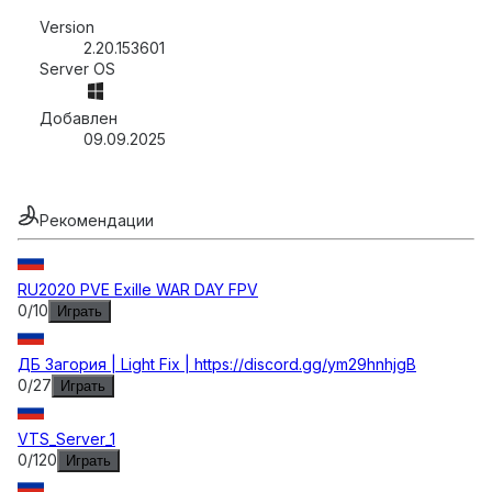
Version
2.20.153601
Server OS
Добавлен
09.09.2025
Рекомендации
RU2020 PVE Exille WAR DAY FPV
0
/
10
Играть
ДБ Загория | Light Fix | https://discord.gg/ym29hnhjgB
0
/
27
Играть
VTS_Server_1
0
/
120
Играть