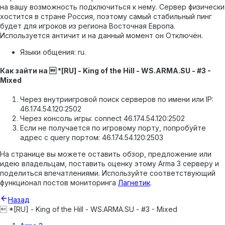
на вашу возможность подключиться к нему.
Сервер физически
хостится в стране Россия, поэтому самый стабильный пинг
будет для игроков из региона Восточная Европа.
Используется античит и на данный момент он Отключён.
Языки общения: ru.
Как зайти на  *[RU] - King of the Hill - WS.ARMA.SU - #3 -
Mixed
Через внутриигровой поиск серверов по имени или IP:
46.174.54.120:2502
Через консоль игры: connect 46.174.54.120:2502
Если не получается по игровому порту, попробуйте
адрес с query портом: 46.174.54.120:2503
На странице вы можете оставить обзор, предложение или
идею владельцам, поставить оценку этому Arma 3 серверу и
поделиться впечатлениями. Используйте соответствующий
функционал постов мониторинга
Лагнетик
.
Назад
 *[RU] - King of the Hill - WS.ARMA.SU - #3 - Mixed