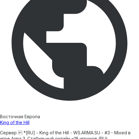
Восточная Европа
King of the Hill
Сервер  *[RU] - King of the Hill - WS.ARMA.SU - #3 - Mixed в
игре Arma 3. Стабильный онлайн ~18 игроков (RU).