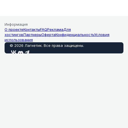
Информация
О проекте
Контакты
FAQ
Реклама
Для
хостингов
Партнеры
Оферта
Конфиденциальность
Условия
использования
©
2026
Лагнетик
.
Все права защищены
.