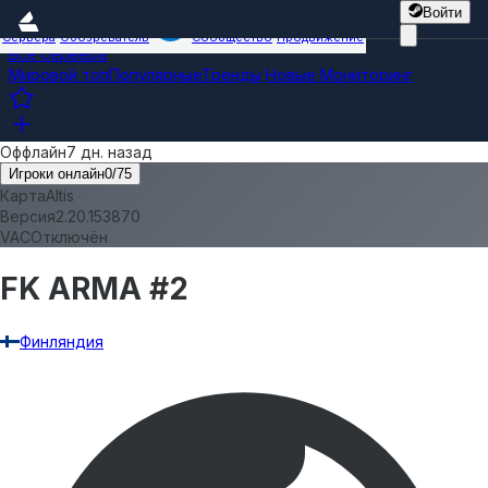
Войти
Сервера
Обозреватель
Сообщество
Продвижение
Все сервера
Мировой топ
Популярные
Тренды
Новые
Мониторинг
Оффлайн
7 дн. назад
Игроки онлайн
0
/
75
Карта
Altis
Версия
2.20.153870
VAC
Отключён
FK ARMA #2
Финляндия