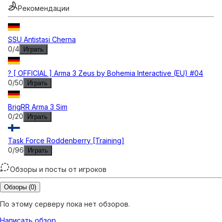
Рекомендации
SSU Antistasi Cherna
0
/
4
Играть
? [ OFFICIAL ] Arma 3 Zeus by Bohemia Interactive (EU) #04
0
/
50
Играть
BrigRR Arma 3 Sim
0
/
20
Играть
Task Force Roddenberry [Training]
0
/
96
Играть
Обзоры и посты от игроков
Обзоры
(0)
По этому серверу пока нет обзоров.
Написать обзор