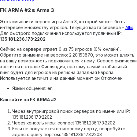
FK ARMA #2 в Arma 3
Это комьюнити сервер игры Arma 3, который может быть
интересен множеству игроков.
Текущая карта сервера –
Altis
.
Для быстрого подключения используется публичный IP:
135.181.236.173:2202
Сейчас на сервере играет 0 из 75 игроков (0% онлайн).
Обратите внимание на версию: 2.20.153870, это может влиять
на вашу возможность подключиться к нему.
Сервер физически
хостится в стране Финляндия, поэтому самый стабильный
пинг будет для игроков из региона Западная Европа.
Используется античит и на данный момент он Отключён.
Языки общения: en.
Как зайти на FK ARMA #2
Через внутриигровой поиск серверов по имени или IP:
135.181.236.173:2202
Через консоль игры: connect 135.181.236.173:2202
Если не получается по игровому порту, попробуйте
адрес с query портом: 135.181.236.173:2203