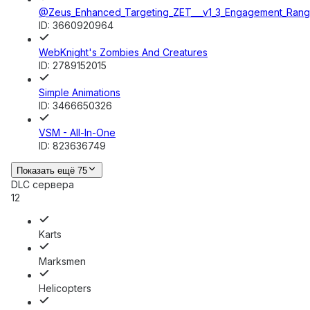
@Zeus_Enhanced_Targeting_ZET___v1_3_Engagement_Rang
ID:
3660920964
WebKnight's Zombies And Creatures
ID:
2789152015
Simple Animations
ID:
3466650326
VSM - All-In-One
ID:
823636749
Показать ещё 75
DLC сервера
12
Karts
Marksmen
Helicopters