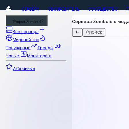
СЕРВЕРА
ОБОЗРЕВАТЕЛЬ
СООБЩЕСТВО
Сервера Zomboid с мод
Project Zomboid
Все сервера
ПОИСК
Мировой топ
Популярные
Тренды
Новые
Мониторинг
Избранные