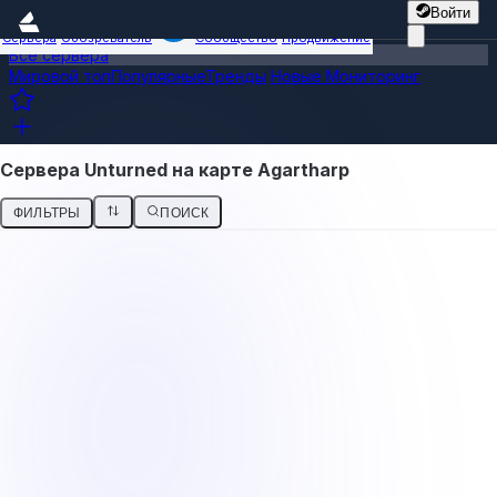
Войти
Сервера
Обозреватель
Сообщество
Продвижение
Все сервера
Мировой топ
Популярные
Тренды
Новые
Мониторинг
Сервера Unturned на карте Agartharp
ФИЛЬТРЫ
ПОИСК