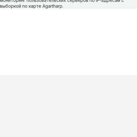
мониторинг пользовательских серверов по IP-адресам с
выборкой по карте Agartharp.
Информация
О проекте
Контакты
FAQ
Реклама
Для
хостингов
Партнеры
Оферта
Конфиденциальность
Условия
использования
©
2026
Лагнетик
.
Все права защищены
.