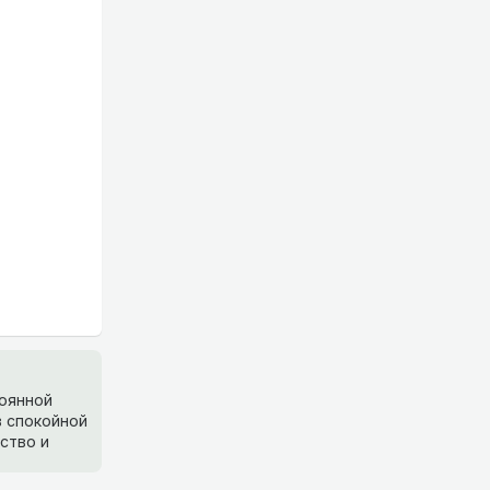
тоянной
в спокойной
ство и