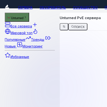
СЕРВЕРА
ОБОЗРЕВАТЕЛЬ
СООБЩЕСТВО
Unturned PvE сервера
Unturned
Все сервера
ПОИСК
Мировой топ
Популярные
Тренды
Новые
Мониторинг
Избранные