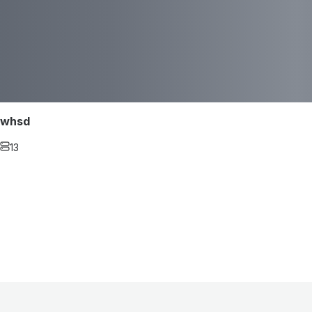
whsd
13