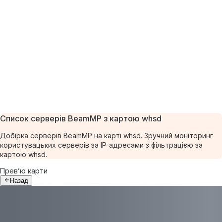
Список серверів BeamMP з картою whsd
Добірка серверів BeamMP на карті whsd. Зручний моніторинг
користувацьких серверів за IP-адресами з фільтрацією за
картою whsd.
Прев’ю карти
Назад