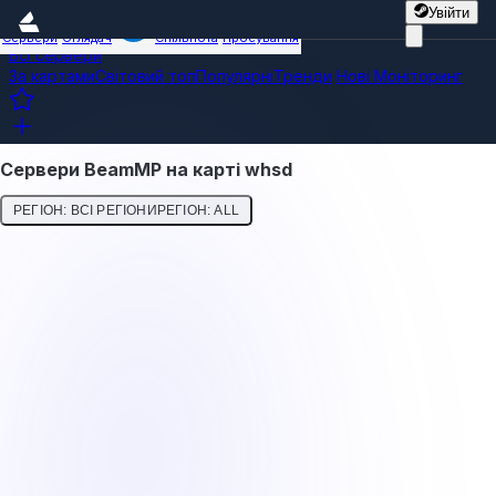
Увійти
Сервери
Оглядач
Спільнота
Просування
Всі сервери
За картами
Світовий топ
Популярні
Тренди
Нові
Моніторинг
Сервери BeamMP на карті whsd
РЕГІОН: ВСІ РЕГІОНИ
РЕГІОН: ALL