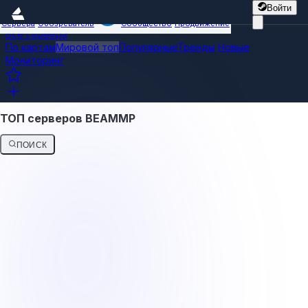
Войти
Сервера
Обозреватель
Сообщество
Продвижение
Все сервера
По картам
Мировой топ
Популярные
Тренды
Новые
Мониторинг
ТОП серверов BEAMMP
ПОИСК