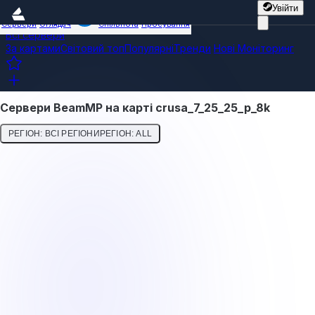
Увійти
Сервери
Оглядач
Спільнота
Просування
Всі сервери
За картами
Світовий топ
Популярні
Тренди
Нові
Моніторинг
Сервери BeamMP на карті crusa_7_25_25_p_8k
РЕГІОН: ВСІ РЕГІОНИ
РЕГІОН: ALL