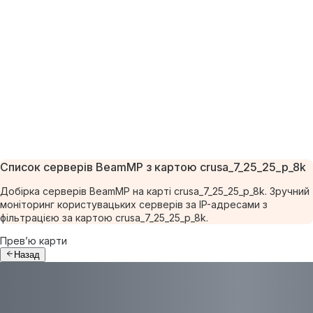
Список серверів BeamMP з картою crusa_7_25_25_p_8k
Добірка серверів BeamMP на карті crusa_7_25_25_p_8k. Зручний
моніторинг користувацьких серверів за IP-адресами з
фільтрацією за картою crusa_7_25_25_p_8k.
Прев’ю карти
Назад