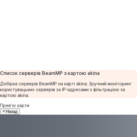
Список серверів BeamMP з картою akina
Добірка серверів BeamMP на карті akina. Зручний моніторинг
користувацьких серверів за IP-адресами з фільтрацією за
картою akina.
Прев’ю карти
Назад