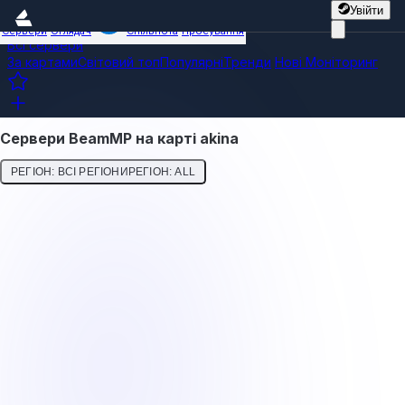
Увійти
Сервери
Оглядач
Спільнота
Просування
Всі сервери
За картами
Світовий топ
Популярні
Тренди
Нові
Моніторинг
Сервери BeamMP на карті akina
РЕГІОН: ВСІ РЕГІОНИ
РЕГІОН: ALL