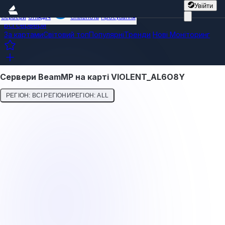
Увійти
Сервери
Оглядач
Спільнота
Просування
Всі сервери
За картами
Світовий топ
Популярні
Тренди
Нові
Моніторинг
Сервери BeamMP на карті VIOLENT_AL6O8Y
РЕГІОН: ВСІ РЕГІОНИ
РЕГІОН: ALL