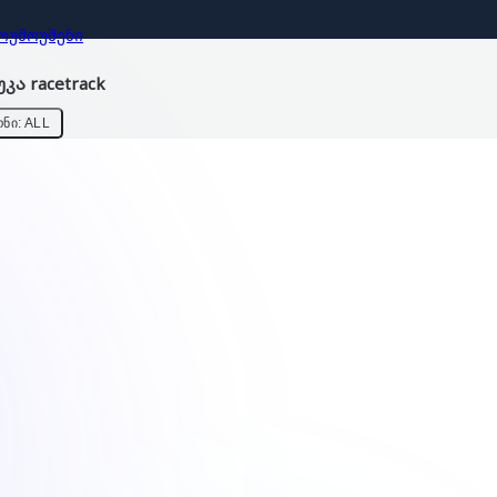
ᲝᲣᲛᲝᲣᲨᲔᲜᲘ
ა racetrack
ᲜᲘ: ALL