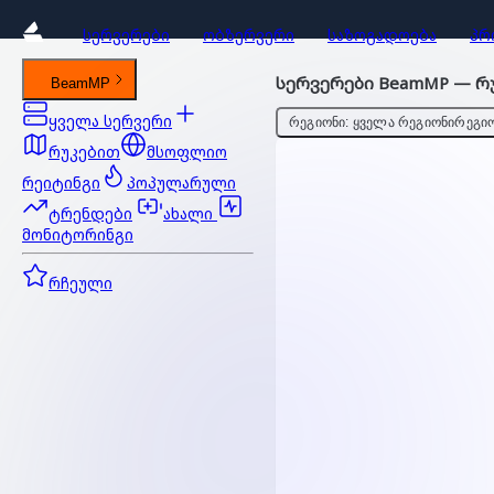
ᲡᲔᲠᲕᲔᲠᲔᲑᲘ
ᲝᲑᲖᲔᲠᲕᲔᲠᲘ
ᲡᲐᲖᲝᲒᲐᲓᲝᲔᲑᲐ
ᲞᲠ
სერვერები BeamMP — რუკ
BeamMP
ყველა სერვერი
ᲠᲔᲒᲘᲝᲜᲘ: ᲧᲕᲔᲚᲐ ᲠᲔᲒᲘᲝᲜᲘ
ᲠᲔᲒᲘᲝ
რუკებით
მსოფლიო
რეიტინგი
პოპულარული
ტრენდები
ახალი
მონიტორინგი
რჩეული