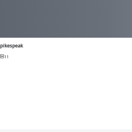
pikespeak
11