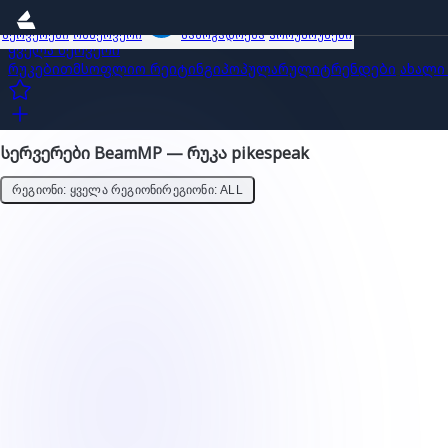
სერვერები
ობზერვერი
საზოგადოება
პროუმოუშენი
ყველა სერვერი
რუკებით
მსოფლიო რეიტინგი
პოპულარული
ტრენდები
ახალი
სერვერები BeamMP — რუკა pikespeak
ᲠᲔᲒᲘᲝᲜᲘ: ᲧᲕᲔᲚᲐ ᲠᲔᲒᲘᲝᲜᲘ
ᲠᲔᲒᲘᲝᲜᲘ: ALL