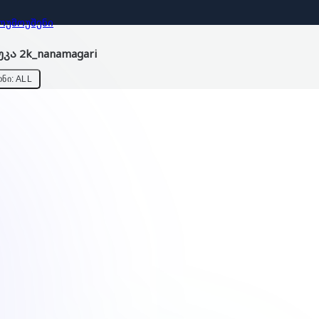
ᲝᲣᲛᲝᲣᲨᲔᲜᲘ
კა 2k_nanamagari
ᲜᲘ: ALL