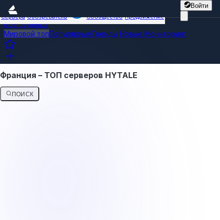
Войти
Сервера
Обозреватель
Сообщество
Продвижение
Все сервера
Мировой топ
Популярные
Тренды
Новые
Мониторинг
Франция – ТОП серверов HYTALE
ПОИСК