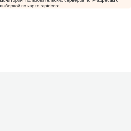
мониторинг пользовательских серверов по IP-адресам с
выборкой по карте rapidcore.
Информация
О проекте
Контакты
FAQ
Реклама
Для
хостингов
Партнеры
Оферта
Конфиденциальность
Условия
использования
©
2026
Лагнетик
.
Все права защищены
.