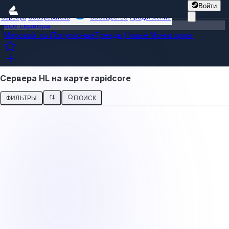
Войти
Сервера
Обозреватель
Сообщество
Продвижение
Все сервера
Мировой топ
Популярные
Тренды
Новые
Мониторинг
Сервера HL на карте rapidcore
ФИЛЬТРЫ
ПОИСК