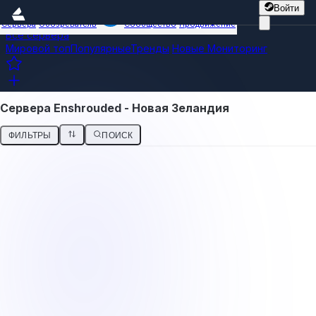
Войти
Сервера
Обозреватель
Сообщество
Продвижение
Все сервера
Мировой топ
Популярные
Тренды
Новые
Мониторинг
Сервера Enshrouded - Новая Зеландия
ФИЛЬТРЫ
ПОИСК