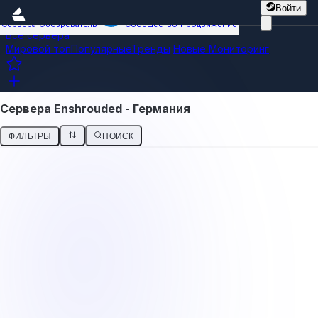
Войти
Сервера
Обозреватель
Сообщество
Продвижение
Все сервера
Мировой топ
Популярные
Тренды
Новые
Мониторинг
Сервера Enshrouded - Германия
ФИЛЬТРЫ
ПОИСК