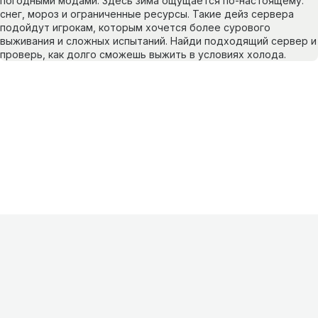
погодными модами. Здесь зима ощущается по-настоящему:
снег, мороз и ограниченные ресурсы. Такие дейз сервера
подойдут игрокам, которым хочется более сурового
выживания и сложных испытаний. Найди подходящий сервер и
проверь, как долго сможешь выжить в условиях холода.
Информация
О проекте
Контакты
FAQ
Реклама
Для
хостингов
Партнеры
Оферта
Конфиденциальность
Условия
использования
©
2026
Лагнетик
.
Все права защищены
.