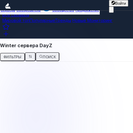
Войти
Сервера
Обозреватель
Сообщество
Продвижение
Все сервера
Мировой топ
Популярные
Тренды
Новые
Мониторинг
Winter сервера DayZ
ФИЛЬТРЫ
ПОИСК