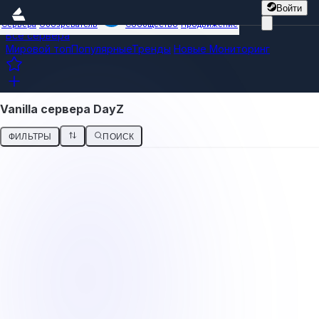
Войти
Сервера
Обозреватель
Сообщество
Продвижение
Все сервера
Мировой топ
Популярные
Тренды
Новые
Мониторинг
Vanilla сервера DayZ
ФИЛЬТРЫ
ПОИСК