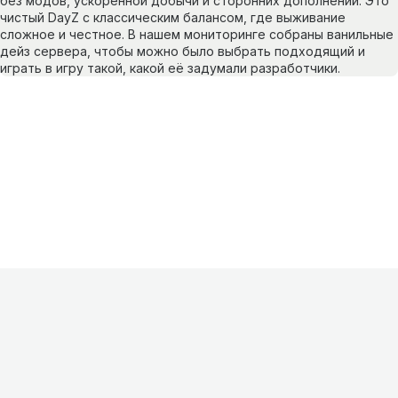
без модов, ускоренной добычи и сторонних дополнений. Это
чистый DayZ с классическим балансом, где выживание
сложное и честное. В нашем мониторинге собраны ванильные
дейз сервера, чтобы можно было выбрать подходящий и
играть в игру такой, какой её задумали разработчики.
Информация
О проекте
Контакты
FAQ
Реклама
Для
хостингов
Партнеры
Оферта
Конфиденциальность
Условия
использования
©
2026
Лагнетик
.
Все права защищены
.