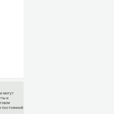
и могут
еты и
говли
з постоянной