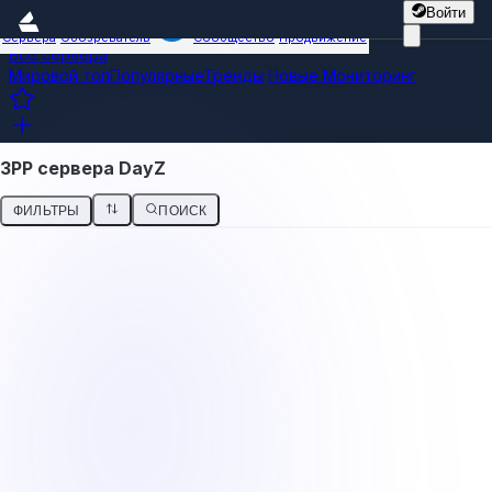
Войти
Сервера
Обозреватель
Сообщество
Продвижение
Все сервера
Мировой топ
Популярные
Тренды
Новые
Мониторинг
3PP сервера DayZ
ФИЛЬТРЫ
ПОИСК