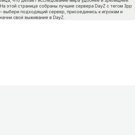
лица, что делает исследование мира удобнее и зрелищнее.
На этой странице собраны лучшие сервера DayZ с тегом 3pp
– выбери подходящий сервер, присоединись к игрокам и
начни своё выживание в DayZ.
Информация
О проекте
Контакты
FAQ
Реклама
Для
хостингов
Партнеры
Оферта
Конфиденциальность
Условия
использования
©
2026
Лагнетик
.
Все права защищены
.