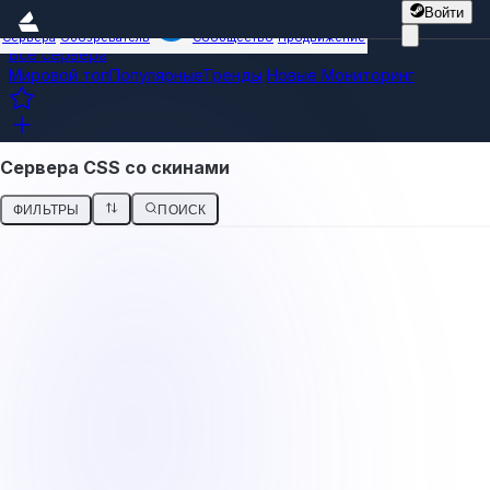
Войти
Сервера
Обозреватель
Сообщество
Продвижение
Все сервера
Мировой топ
Популярные
Тренды
Новые
Мониторинг
Сервера CSS со скинами
ФИЛЬТРЫ
ПОИСК