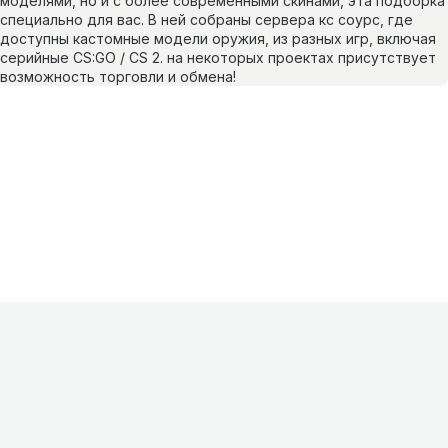
моделями, но и с более современными скинами, эта подборка
специально для вас. В ней собраны сервера кс соурс, где
доступны кастомные модели оружия, из разных игр, включая
серийные CS:GO / CS 2. на некоторых проектах присутствует
возможность торговли и обмена!
Информация
О проекте
Контакты
FAQ
Реклама
Для
хостингов
Партнеры
Оферта
Конфиденциальность
Условия
использования
©
2026
Лагнетик
.
Все права защищены
.