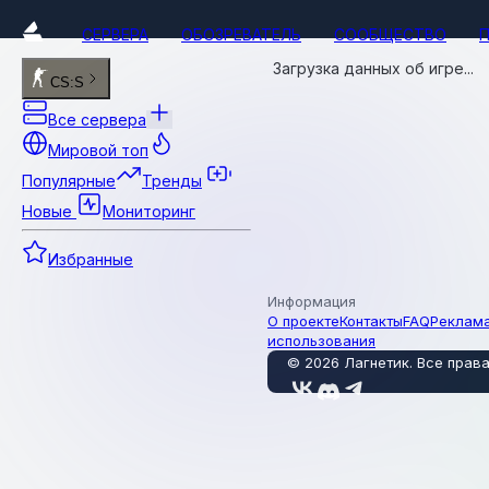
СЕРВЕРА
ОБОЗРЕВАТЕЛЬ
СООБЩЕСТВО
Загрузка данных об игре...
CS:S
Все сервера
Мировой топ
Популярные
Тренды
Новые
Мониторинг
Избранные
Информация
О проекте
Контакты
FAQ
Реклам
использования
©
2026
Лагнетик
.
Все прав